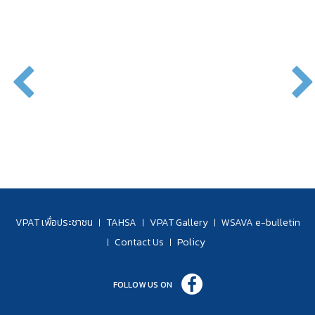
VPAT เพื่อประชาชน
TAHSA
VPAT Gallery
WSAVA e-bulletin
|
|
|
Contact Us
Policy
|
|
FOLLOW US ON