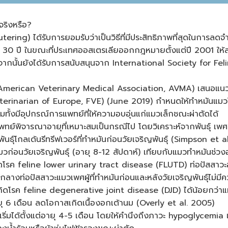
จริงหรือ?
ering) ได้รับการยอมรับว่าเป็นวิธีที่มีประสิทธิภาพที่สุดในการ
 30 ปี ในขณะที่ประเทศออสเตรเลียออกกฎหมายตั้งแต่ปี 2001 ให้สุน
อกจากนั้นยังได้รับการสนับสนุนจาก International Society for
merican Veterinary Medical Association, AVMA) เสนอแนวปฏิบัต
terinarian of Europe, FVE) (June 2019) กำหนดให้ทำหมันแมวได้ต
ทั้งมีอุปกรณ์การแพทย์ที่ให้ความอบอุ่นแก่แมวเล็กชณะผ่าตัดได้
ทย์พิจารณาอายุที่เหมาะสมเป็นกรณีไป โดยวิเคราะห์จากพันธุ์ เพ
ธุ์โกลเด้นรีทรีฟเวอร์ที่ทำหมันก่อนวัยเจริญพันธุ์ (Simpson et a
่อนวัยเจริญพันธุ์ (อายุ 8-12 สัปดาห์) เทียบกับแมวทำหมันช่ว
โรค feline lower urinary tract disease (FLUTD) ท่อปัสสาวะอ
กลางท่อปัสสาวะแมวเพศผู้ที่ทำหมันก่อนและหลังวัยเจริญพันธุ์ไม่
กิดโรค feline degenerative joint disease (DJD) ได้น้อยกว่าแมวท
ุ 6 เดือน ลดโอกาสเกิดเนื้องอกเต้านม (Overly et al. 2005)
เริ่มได้ตั้งแต่อายุ 4-5 เดือน โดยให้คำนึงถึงภาวะ hypoglycemi