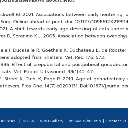
ถุงน้ำร้อนหรือผ้าห่มไฟฟ้ารองขณะผ่าตัด
lackwell EJ. 2021. Associations between early neutering,
. Surg. Online ahead of print. doi: 10.1177/1098612X21991
21. A shift towards early-age desexing of cats under veter
erer D, Sorenmo KU. 2005. Association between ovariohy
aele I, Ducatelle R, Goethals K, Duchateau L, de Rooster
ns adopted from shelters. Vet. Rec. 176: 572.
. 1996. Effect of prepubertal and postpuberal gonadect
ats. Vet. Radiol. Ultrasound. 38(1):42-47.
 E, Street K, Diehl K, Page R. 2019. Age at gonadectomy
trievers. Plos One. 14(7):e0209131. Doi:10.1371/journal.p
่อประชาชน
|
TAHSA
|
VPAT Gallery
|
WSAVA e-bulletin
|
Contact Us