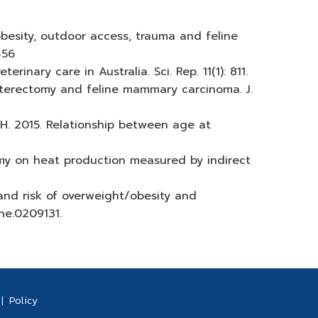
 obesity, outdoor access, trauma and feline
456
inary care in Australia. Sci. Rep. 11(1): 811.
sterectomy and feline mammary carcinoma. J.
 H. 2015. Relationship between age at
omy on heat production measured by indirect
 and risk of overweight/obesity and
one.0209131.
|
Policy