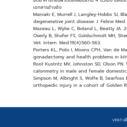
อดอาหารก่อนผ่าตัดเหลือไม่เกิน 4 ชั่วโมง และใช้
เอกสารอ้างอิง
Maniaki E, Murrell J, Langley-Hobbs SJ, B
degenerative joint disease. J. Feline Med
Mazeau L, Wylie C, Boland L, Beatty JA. 20
Overly B, Shofer FS, Goldschmidt MH, Sh
Vet. Intern. Med.19(4):560-563.
Porters KL, Polis I, Moons CPH, Van de M
gonadectomy and health problems in kitte
Root Kustritz MV, Johnston SD, Olson PN
calorimetry in male and female domestic c
Simpson M, Albright S, Wolfe B, Searfoss
orthopedic injury in a cohort of Golden Re
VPAT เพื